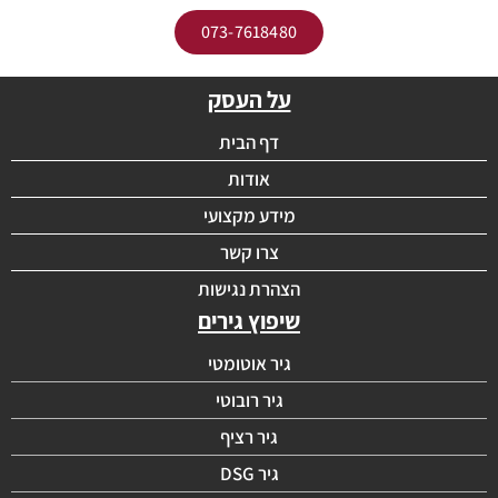
073-7618480
על העסק
דף הבית
אודות
מידע מקצועי
צרו קשר
הצהרת נגישות
שיפוץ גירים
גיר אוטומטי
גיר רובוטי
גיר רציף
גיר DSG