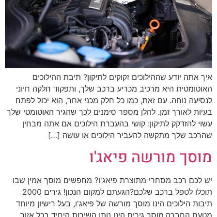
איך אתה יודע שההילוכים זקוקים לתיקון? תיבת ההילוכים
האוטומטית היא מרכיב מכריע ברכב שלך, ותפקוד חלקה חיוני
לנסיעה נוחה. עם זאת, כמו כל חלק מכני אחר, הוא יכול לפתח
בעיות לאורך זמן. להלן מספר סימנים לכך שהגיר האוטומטי שלך
עשוי להזדקק לתיקון: קושי בהעברת הילוכים אם אתה מבחין
שהרכב שלך מתקשה להעביר הילוכים או עושה […]
מוסך מורשה פיאג'ו
יש לכם רכב מסחרי מתוצרת פיאג'ו? מחפשים מוסך אמין שבו
תוכלו לטפל ברכב שלכם?הגעתם למקום הנכון! גירים 2000
תיבות הילוכים הינו מוסך מורשה של פיאג'ו, בעל רישיון מיוחד
מטעם החברה.מוסך גירים הינו נותן השירות היחיד בכל אזור